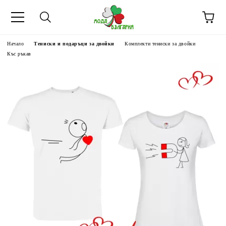
Начало
Тениски и подаръци за двойки
Комплекти тениски за двойки
Къс ръкав