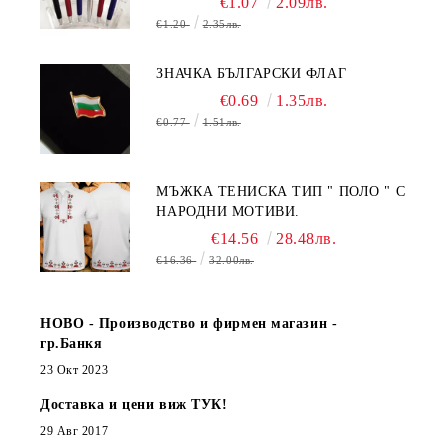
€1.07
2.09лв.
€1.20
2.35лв.
ЗНАЧКА БЪЛГАРСКИ ФЛАГ
€0.69
1.35лв.
€0.77
1.51лв.
МЪЖКА ТЕНИСКА ТИП " ПОЛО " С
НАРОДНИ МОТИВИ.
€14.56
28.48лв.
€16.36
32.00лв.
НОВО - Производство и фирмен магазин -
гр.Банкя
23 Окт 2023
Доставка и цени виж ТУК!
29 Авг 2017