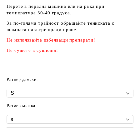
Перете в перална машина или на ръка при
температура 30-40 градуса.
За по-голяма трайност обръщайте тениската с
щампата навътре преди пране.
Не използвайте избелващи препарати!
Не сушете в сушилня!
Размер дамски:
Размер мъжка:
Добави в желани