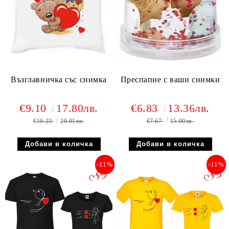
Възглавничка със снимка
Преспапие с ваши снимки
€9.10
17.80лв.
€6.83
13.36лв.
€10.23
20.01лв.
€7.67
15.00лв.
-11%
-11%