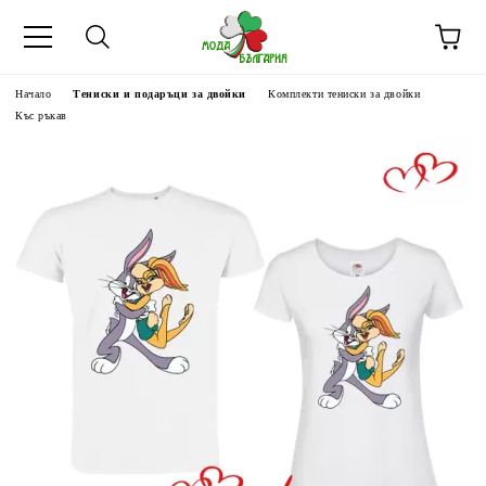
Начало
Тениски и подаръци за двойки
Комплекти тениски за двойки
Къс ръкав