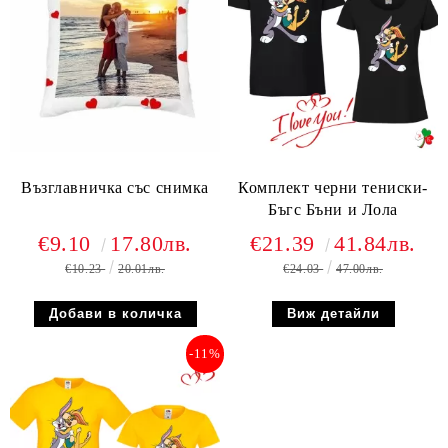
Възглавничка със снимка
Комплект черни тениски-
Бъгс Бъни и Лола
€9.10
17.80лв.
€21.39
41.84лв.
€10.23
20.01лв.
€24.03
47.00лв.
Виж детайли
-11%