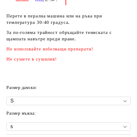
Перете в перална машина или на ръка при
температура 30-40 градуса.
За по-голяма трайност обръщайте тениската с
щампата навътре преди пране.
Не използвайте избелващи препарати!
Не сушете в сушилня!
Размер дамски:
Размер мъжка: