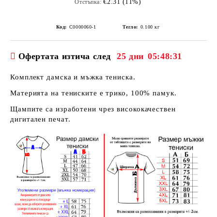
€2.31 (11%)
Отстъпка:
Код:
C0000060-1
Тегло:
0.100
кг
Офертата изтича след
25 дни
05:48:30
Комплект дамска и мъжка тениска.
Материята на тениските е трико, 100% памук.
Щампите са изработени чрез висококачествен
дигитален печат.