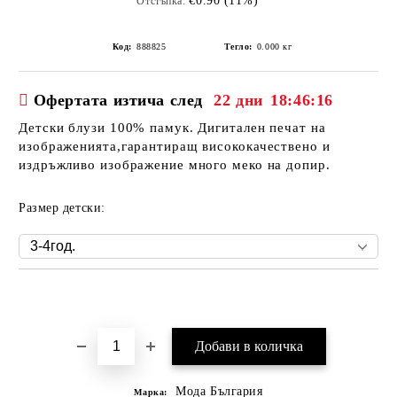
€0.90 (11%)
Отстъпка:
Код:
888825
Тегло:
0.000
кг
Офертата изтича след
22 дни
18:46:16
Детски блузи 100% памук. Дигитален печат на
изображенията,гарантиращ висококачествено и
издръжливо изображение много меко на допир.
Размер детски:
Добави в желани
Мода България
Марка: