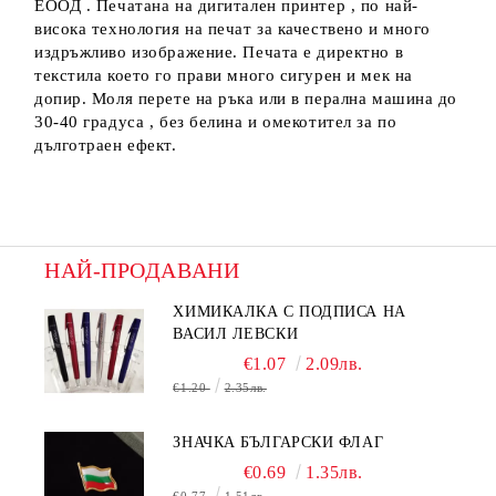
ЕООД . Печатана на дигитален принтер , по най-
висока технология на печат за качествено и много
издръжливо изображение. Печата е директно в
текстила което го прави много сигурен и мек на
допир. Моля перете на ръка или в перална машина до
30-40 градуса , без белина и омекотител за по
дълготраен ефект.
НАЙ-ПРОДАВАНИ
ХИМИКАЛКА С ПОДПИСА НА
ВАСИЛ ЛЕВСКИ
€1.07
2.09лв.
€1.20
2.35лв.
ЗНАЧКА БЪЛГАРСКИ ФЛАГ
€0.69
1.35лв.