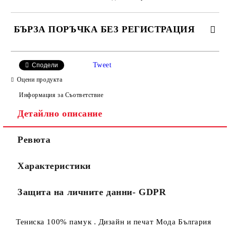
БЪРЗА ПОРЪЧКА БЕЗ РЕГИСТРАЦИЯ
САМО ПОПЪЛНЕТЕ 2 ПОЛЕТА
Tweet
Сподели
Оцени продукта
Информация за Съответствие
Съгласен съм с
Политиката за лични данни
Детайлно описание
Ние ще се свържем с вас в рамките на работния ден.
Ревюта
Характеристики
Защита на личните данни- GDPR
Тениска 100% памук . Дизайн и печат Мода България