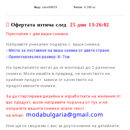
Код:
snow90029
Тегло:
0.200
кг
Офертата изтича след
25 дни
13:26:02
Преспапие с две ваши снимки.
Направете уникален подарък с ваша снимка.
- Място за поставяне на ваша снимка от двете страни
- Ориентировъчен размер: 8- 7см
На преспапието могат да се монтират до 2 различни
снимки. Моля имайте в предвид, че качеството на
крайния продукт зависи от качеството на
предоставените снимки.
За да стартираме дизайна и изработката на желания от
вас продукт, моля направете поръчка от тук и ни
изпратете вашите снимки и/или текст
modabulgaria@gmail.com
на email:
Ние ще се свържем с вас за доуточнение на детайлите.