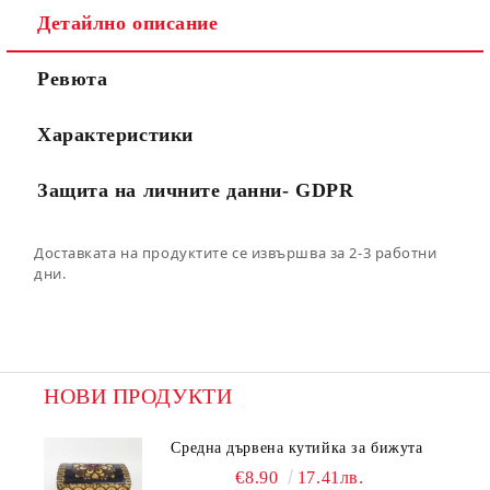
Съгласен съм с
Политиката за лични данни
Детайлно описание
Ние ще се свържем с вас в рамките на работния ден.
Ревюта
Характеристики
Защита на личните данни- GDPR
Доставката на продуктите се извършва за 2-3 работни
дни.
НОВИ ПРОДУКТИ
Средна дървена кутийка за бижута
€8.90
17.41лв.