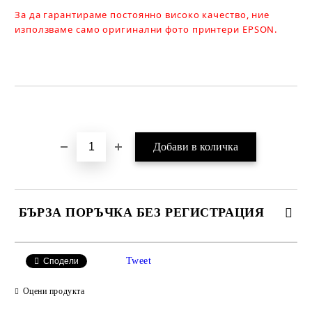
За да гарантираме постоянно високо качество, ние
използваме само оригинални фото принтери EPSON.
Добави в желани
БЪРЗА ПОРЪЧКА БЕЗ РЕГИСТРАЦИЯ
САМО ПОПЪЛНЕТЕ 2 ПОЛЕТА
Tweet
Сподели
Оцени продукта